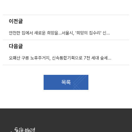
이전글
안전한 집에서 새로운 희망을…서울시, '희망의 집수리' 신청 가구 모집
다음글
오패산 구릉 노후주거지, 신속통합기획으로 7천 세대 숲세권 주거단지로
목록