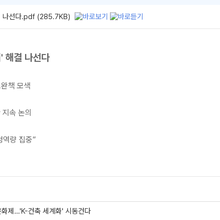
다.pdf (285.7KB)
' 해결 나선다
보완책 모색
 지속 논의
정역량 집중”
문화제…'K-건축 세계화' 시동건다