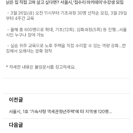
낡은 집 직접 고쳐 살고 싶다면? 서울시,‘집수리 아카데미’수강생 모집
- 3월 26일(금) 오전 11시부터 기초과정 30명 선착순 모집, 3월 29일
부터 4주간 교육
- 올해 총 600명으로 확대, 기초(12회)․심화과정(5회) 등 진행…서울
시민 누구나 참여 가능
- 실습 위주 교육으로 노후 주택을 직접 수리할 수 있는 역량 강화…한
집에서 오래사는 문화 정착
* 자세한 내용은 붙임문서를 참고하세요.
이전글
서울시, 1호 '기숙사형 역세권청년주택'에 타 지역생 120명 입주…보증금, 월세無
다음글