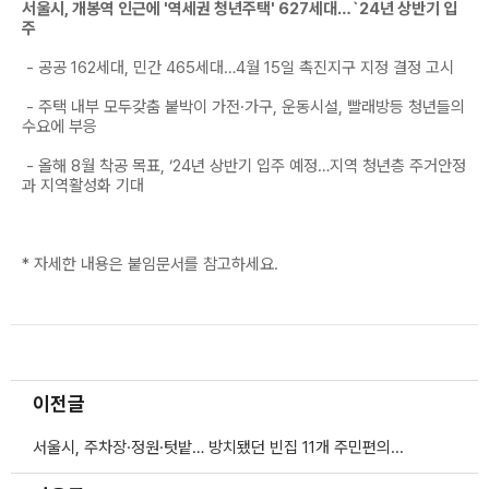
서울시, 개봉역 인근에 '역세권 청년주택' 627세대…`24년 상반기 입
주
- 공공 162세대, 민간 465세대…4월 15일 촉진지구 지정 결정 고시
- 주택 내부 모두갖춤 붙박이 가전·가구, 운동시설, 빨래방등 청년들의
수요에 부응
- 올해 8월 착공 목표, ‘24년 상반기 입주 예정…지역 청년층 주거안정
과 지역활성화 기대
* 자세한 내용은 붙임문서를 참고하세요.
이전글
서울시, 주차장·정원·텃밭… 방치됐던 빈집 11개 주민편의시설 변신