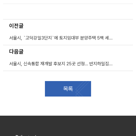
이전글
서울시, `고덕강일3단지`에 토지임대부 분양주택 5백 세대 첫 공급
다음글
서울시, 신속통합 재개발 후보지 25곳 선정… 반지하밀집지역 등 포함
목록