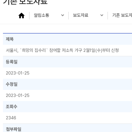
기존 보도자료
알림소통
보도자료
기존 보도
제목
서울시, `희망의 집수리` 참여할 저소득 가구 2월1일(수)부터 신청
등록일
2023-01-25
수정일
2023-01-25
조회수
2346
첨부파일