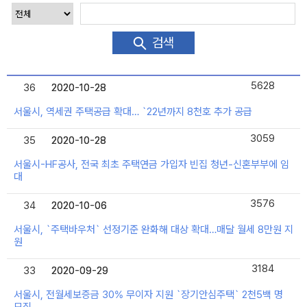
검색
5628
36
2020-10-28
2020-10-28
서울시, 역세권 주택공급 확대… `22년까지 8천호 추가 공급
3059
35
2020-10-28
2020-10-28
서울시-HF공사, 전국 최초 주택연금 가입자 빈집 청년-신혼부부에 임
대
3576
34
2020-10-06
2020-10-06
서울시, `주택바우처` 선정기준 완화해 대상 확대…매달 월세 8만원 지
원
3184
33
2020-09-29
2020-09-29
서울시, 전월세보증금 30% 무이자 지원 `장기안심주택` 2천5백 명