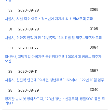
모집
3069
32
2020-09-28
2020-09-28
서울시, 시설 퇴소 아동‧청소년에 지자체 최초 임대주택 공급
3156
31
2020-09-28
2020-09-28
서울시, 삼양동 빈집 재생 `청년주택` 1호 11월 말 입주…입주자 모집
6684
30
2020-09-22
2020-09-22
SH공사, 고덕강일·마곡지구 국민임대주택 1,009세대 공급… 입주자
모집
3557
29
2020-09-11
2020-09-11
서울시, 신길역 인근에 `역세권 청년주택` 162세대…`22년 10월 입주
3040
28
2020-08-29
2020-08-29
장기간 방치 옛 방화차고지, `23년 청년‧신혼주택-생활SOC 품은 주
거단지