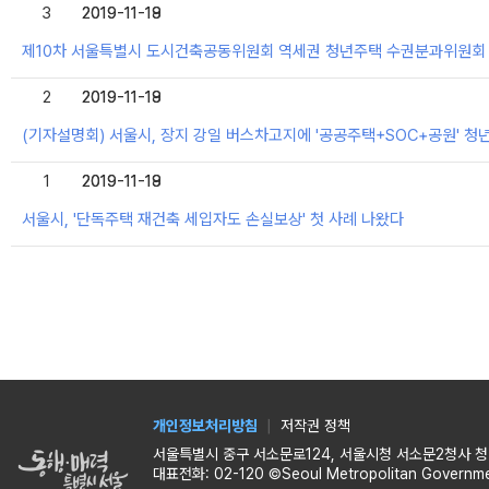
3
2019-11-18
2019-11-19
제10차 서울특별시 도시건축공동위원회 역세권 청년주택 수권분과위원회
2
2019-11-18
2019-11-19
(기자설명회) 서울시, 장지 강일 버스차고지에 '공공주택+SOC+공원' 청
1
2019-11-18
2019-11-19
서울시, '단독주택 재건축 세입자도 손실보상' 첫 사례 나왔다
개인정보처리방침
저작권 정책
서울특별시 중구 서소문로124, 서울시청 서소문2청사 청년
대표전화: 02-120 ©Seoul Metropolitan Government