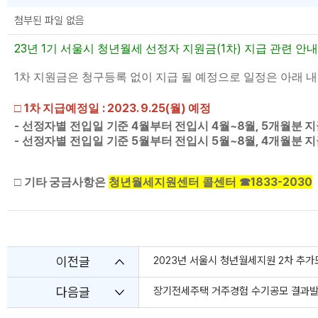
첨부된 파일 없음
23
1
(1
)
년
기 서울시 청년월세 선정자 지원금
차
지급 관련 안
1
차 지원금은 청구등록 없이 지급 될 예정으로 일정은 아래 
1
: 2023. 9.25(
)
□
차 지급예정일
월
예정
-
4
4
~8
, 5
선정자별 전입일 기준
월부터 전입시
월
월
개월분 지
-
5
5
~8
, 4
선정자별 전입일 기준
월부터 전입시
월
월
개월분 지
1833-2030
□ 기타 궁금사항은
청년월세지원센터 콜센터
☎
이전글
2023년 서울시 청년월세지원 2차 추
다음글
장기전세주택 거주경험 수기공모 결과