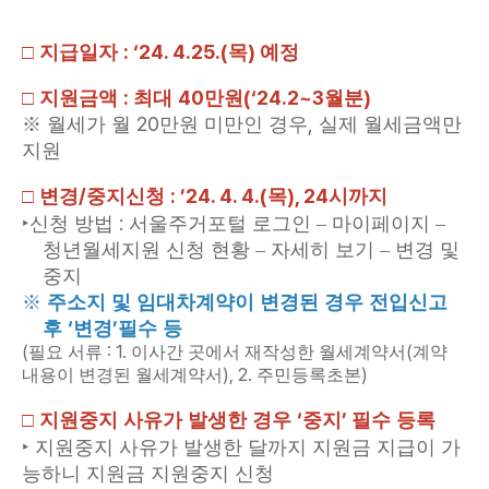
: ‘24. 4.25.(
)
□
지급일자
목
예정
:
40
(‘24.2~3
)
□
지원금액
최대
만원
월
분
20
,
※
월세가 월
만원 미만인 경우
실제 월세금액만
지원
/
: ’24. 4. 4.(
),
24
□
변경
중지신청
목
시까지
:
‣
신청 방법
서울주거포털 로그인
–
마이페이지
–
청년월세지원 신청 현황
–
자세히 보기
–
변경 및
중지
※
주소지 및 임대차계약이 변경된 경우 전입신고
‘
’
후
변경
필수 등
(
: 1.
(
필요 서류
이사간 곳에서 재작성한 월세계약서
계약
), 2.
)
내용이 변경된 월세계약서
주민등록초본
‘
’
□
지원중지 사유가 발생한 경우
중지
필수 등록
‣
지원중지 사유가 발생한 달까지 지원금 지급이 가
능하니 지원금 지원중지 신청