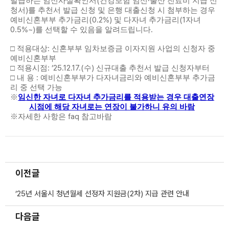
(
·
발급하는 임신사실확인서
건강보험 임신
출산 진료비 지급 신
)
청서
를 추천서 발급 신청 및 은행 대출신청 시 첨부하는 경우
(0.2%)
(1
예비신혼부부 추가금리
및 다자녀 추가금리
자녀
0.5%~)
.
를 선택할 수 있음을 알려드립니다
:
□
적용대상
신혼부부 임차보증금 이자지원 사업의 신청자 중
예비신혼부부
: ’25.12.17.(
)
□
적용시점
수
신규대출 추천서 발급 신청자부터
:
□
내 용
예비신혼부부가 다자녀금리와 예비신혼부부 추가금
리 중 선택 가능
※
임신한 자녀로 다자녀 추가금리를 적용받는 경우 대출연장
시점에 해당 자녀로는 연장이 불가하니 유의 바람
faq
※
자세한 사항은
참고바람
이전글
’25년 서울시 청년월세 선정자 지원금(2차) 지급 관련 안내
다음글