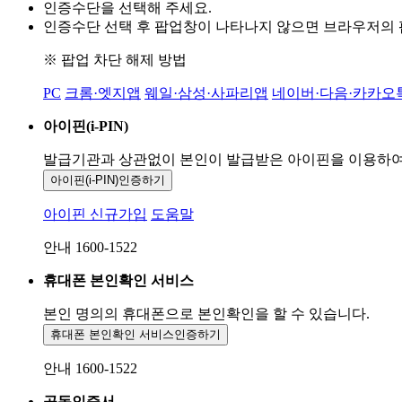
인증수단을 선택해 주세요.
인증수단 선택 후 팝업창이 나타나지 않으면 브라우저의
※ 팝업 차단 해제 방법
PC
크롬·엣지앱
웨일·삼성·사파리앱
네이버·다음·카카오
아이핀(i-PIN)
발급기관과 상관없이 본인이 발급받은
아이핀을 이용하
아이핀(i-PIN)
인증하기
아이핀 신규가입
도움말
안내 1600-1522
휴대폰 본인확인 서비스
본인 명의의 휴대폰으로
본인확인을 할 수 있습니다.
휴대폰 본인확인 서비스
인증하기
안내 1600-1522
공동인증서