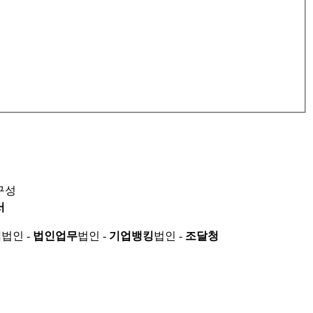
구성
서
적
법인 -
법인업무
법인 -
기업뱅킹
법인 -
조달청