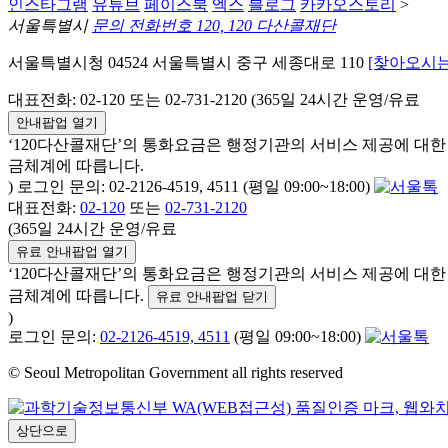
인스타그램
유튜브
페이스북
엑스
블로그
카카오스토리
>
서울특별시
문의 전화번호 120, 120 다산콜재단
서울특별시청 04524 서울특별시 중구 세종대로 110
[찾아오시는
대표전화: 02-120 또는 02-731-2120 (365일 24시간 운영/유료
안내팝업 열기
‘120다산콜재단’의 통화요금은 행정기관의 서비스 제공에 대
금체계에 따릅니다.
) 로그인 문의: 02-2126-4519, 4511 (평일 09:00~18:00)
대표전화:
02-120
또는
02-731-2120
(365일 24시간 운영/유료
유료 안내팝업 열기
‘120다산콜재단’의 통화요금은 행정기관의 서비스 제공에 대
금체계에 따릅니다.
유료 안내팝업 닫기
)
로그인 문의:
02-2126-4519, 4511
(평일 09:00~18:00)
© Seoul Metropolitan Government all rights reserved
상단으로