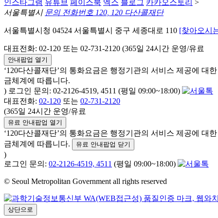
인스타그램
유튜브
페이스북
엑스
블로그
카카오스토리
>
서울특별시
문의 전화번호 120, 120 다산콜재단
서울특별시청 04524 서울특별시 중구 세종대로 110
[찾아오시는
대표전화: 02-120 또는 02-731-2120 (365일 24시간 운영/유료
안내팝업 열기
‘120다산콜재단’의 통화요금은 행정기관의 서비스 제공에 대
금체계에 따릅니다.
) 로그인 문의: 02-2126-4519, 4511 (평일 09:00~18:00)
대표전화:
02-120
또는
02-731-2120
(365일 24시간 운영/유료
유료 안내팝업 열기
‘120다산콜재단’의 통화요금은 행정기관의 서비스 제공에 대
금체계에 따릅니다.
유료 안내팝업 닫기
)
로그인 문의:
02-2126-4519, 4511
(평일 09:00~18:00)
© Seoul Metropolitan Government all rights reserved
상단으로