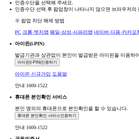
인증수단을 선택해 주세요.
인증수단 선택 후 팝업창이 나타나지 않으면 브라우저의
※ 팝업 차단 해제 방법
PC
크롬·엣지앱
웨일·삼성·사파리앱
네이버·다음·카카오
아이핀(i-PIN)
발급기관과 상관없이 본인이 발급받은
아이핀을 이용하
아이핀(i-PIN)
인증하기
아이핀 신규가입
도움말
안내 1600-1522
휴대폰 본인확인 서비스
본인 명의의 휴대폰으로
본인확인을 할 수 있습니다.
휴대폰 본인확인 서비스
인증하기
안내 1600-1522
공동인증서