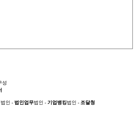
구성
서
적
법인 -
법인업무
법인 -
기업뱅킹
법인 -
조달청