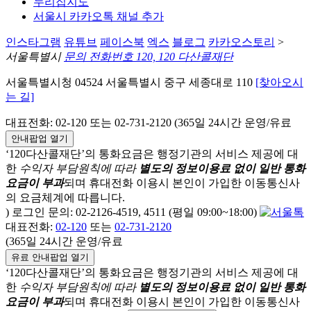
누리집지도
서울시 카카오톡 채널 추가
인스타그램
유튜브
페이스북
엑스
블로그
카카오스토리
>
서울특별시
문의 전화번호 120, 120 다산콜재단
서울특별시청 04524 서울특별시 중구 세종대로 110
[찾아오시
는 길]
대표전화: 02-120 또는 02-731-2120 (365일 24시간 운영/유료
안내팝업 열기
‘120다산콜재단’의 통화요금은 행정기관의 서비스 제공에 대
한
수익자 부담원칙에 따라
별도의 정보이용료 없이 일반 통화
요금이 부과
되며
휴대전화 이용시 본인이 가입한 이동통신사
의 요금체계에 따릅니다.
) 로그인 문의: 02-2126-4519, 4511 (평일 09:00~18:00)
대표전화:
02-120
또는
02-731-2120
(365일 24시간 운영/유료
유료 안내팝업 열기
‘120다산콜재단’의 통화요금은 행정기관의 서비스 제공에 대
한
수익자 부담원칙에 따라
별도의 정보이용료 없이 일반 통화
요금이 부과
되며
휴대전화 이용시 본인이 가입한 이동통신사