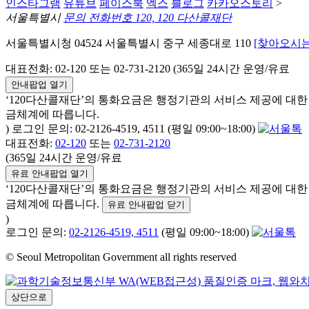
인스타그램
유튜브
페이스북
엑스
블로그
카카오스토리
>
서울특별시
문의 전화번호 120, 120 다산콜재단
서울특별시청 04524 서울특별시 중구 세종대로 110
[찾아오시는
대표전화: 02-120 또는 02-731-2120 (365일 24시간 운영/유료
안내팝업 열기
‘120다산콜재단’의 통화요금은 행정기관의 서비스 제공에 대
금체계에 따릅니다.
) 로그인 문의: 02-2126-4519, 4511 (평일 09:00~18:00)
대표전화:
02-120
또는
02-731-2120
(365일 24시간 운영/유료
유료 안내팝업 열기
‘120다산콜재단’의 통화요금은 행정기관의 서비스 제공에 대
금체계에 따릅니다.
유료 안내팝업 닫기
)
로그인 문의:
02-2126-4519, 4511
(평일 09:00~18:00)
© Seoul Metropolitan Government all rights reserved
상단으로