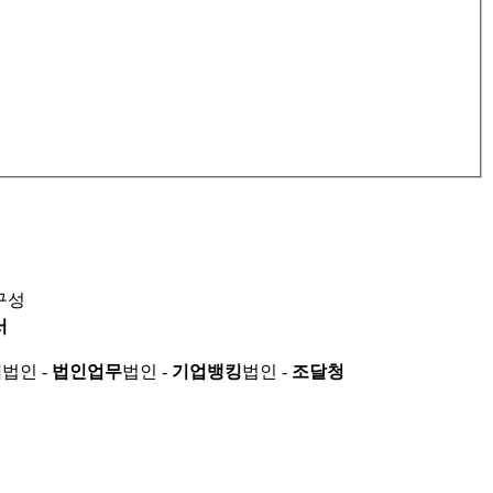
구성
서
적
법인 -
법인업무
법인 -
기업뱅킹
법인 -
조달청