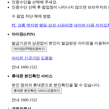
인증수단을 선택해 주세요.
인증수단 선택 후 팝업창이 나타나지 않으면 브라우저의
※ 팝업 차단 해제 방법
PC
크롬·엣지앱
웨일·삼성·사파리앱
네이버·다음·카카오
아이핀(i-PIN)
발급기관과 상관없이 본인이 발급받은
아이핀을 이용하
아이핀(i-PIN)
인증하기
아이핀 신규가입
도움말
안내 1600-1522
휴대폰 본인확인 서비스
본인 명의의 휴대폰으로
본인확인을 할 수 있습니다.
휴대폰 본인확인 서비스
인증하기
안내 1600-1522
공동인증서