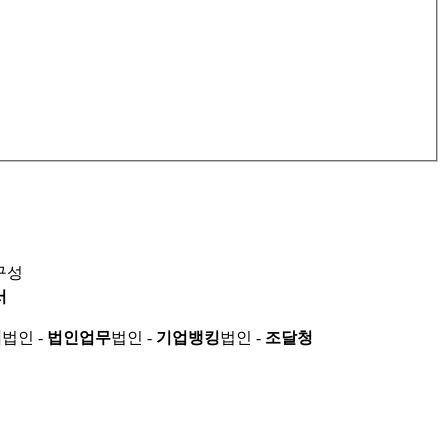
구성
서
적
법인 -
법인업무
법인 -
기업뱅킹
법인 -
조달청