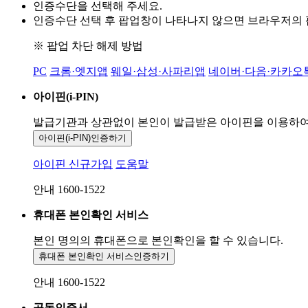
인증수단을 선택해 주세요.
인증수단 선택 후 팝업창이 나타나지 않으면 브라우저의
※ 팝업 차단 해제 방법
PC
크롬·엣지앱
웨일·삼성·사파리앱
네이버·다음·카카오
아이핀(i-PIN)
발급기관과 상관없이 본인이 발급받은
아이핀을 이용하
아이핀(i-PIN)
인증하기
아이핀 신규가입
도움말
안내 1600-1522
휴대폰 본인확인 서비스
본인 명의의 휴대폰으로
본인확인을 할 수 있습니다.
휴대폰 본인확인 서비스
인증하기
안내 1600-1522
공동인증서