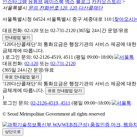
인스타그램
유튜브
페이스북
엑스
블로그
카카오스토리
>
서울특별시
문의 전화번호 120, 120 다산콜재단
서울특별시청 04524 서울특별시 중구 세종대로 110
[찾아오시는
대표전화: 02-120 또는 02-731-2120 (365일 24시간 운영/유료
안내팝업 열기
‘120다산콜재단’의 통화요금은 행정기관의 서비스 제공에 대
금체계에 따릅니다.
) 로그인 문의: 02-2126-4519, 4511 (평일 09:00~18:00)
대표전화:
02-120
또는
02-731-2120
(365일 24시간 운영/유료
유료 안내팝업 열기
‘120다산콜재단’의 통화요금은 행정기관의 서비스 제공에 대
금체계에 따릅니다.
유료 안내팝업 닫기
)
로그인 문의:
02-2126-4519, 4511
(평일 09:00~18:00)
© Seoul Metropolitan Government all rights reserved
상단으로