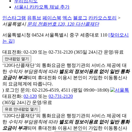
누리집지도
서울시 카카오톡 채널 추가
인스타그램
유튜브
페이스북
엑스
블로그
카카오스토리
>
서울특별시
문의 전화번호 120, 120 다산콜재단
서울특별시청 04524 서울특별시 중구 세종대로 110
[찾아오시
는 길]
대표전화: 02-120 또는 02-731-2120 (365일 24시간 운영/유료
안내팝업 열기
‘120다산콜재단’의 통화요금은 행정기관의 서비스 제공에 대
한
수익자 부담원칙에 따라
별도의 정보이용료 없이 일반 통화
요금이 부과
되며
휴대전화 이용시 본인이 가입한 이동통신사
의 요금체계에 따릅니다.
) 로그인 문의: 02-2126-4519, 4511 (평일 09:00~18:00)
대표전화:
02-120
또는
02-731-2120
(365일 24시간 운영/유료
유료 안내팝업 열기
‘120다산콜재단’의 통화요금은 행정기관의 서비스 제공에 대
한
수익자 부담원칙에 따라
별도의 정보이용료 없이 일반 통화
요금이 부과
되며
휴대전화 이용시 본인이 가입한 이동통신사