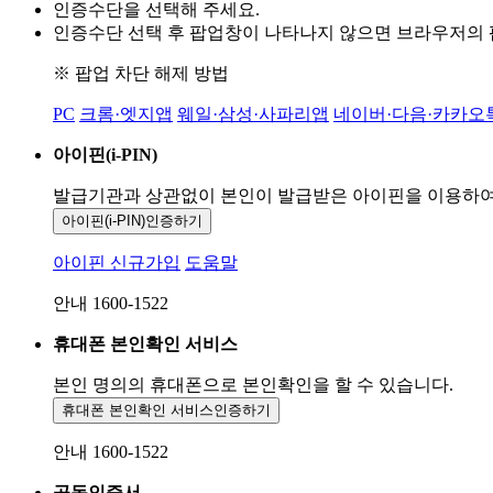
인증수단을 선택해 주세요.
인증수단 선택 후 팝업창이 나타나지 않으면 브라우저의
※ 팝업 차단 해제 방법
PC
크롬·엣지앱
웨일·삼성·사파리앱
네이버·다음·카카오
아이핀(i-PIN)
발급기관과 상관없이 본인이 발급받은
아이핀을 이용하
아이핀(i-PIN)
인증하기
아이핀 신규가입
도움말
안내 1600-1522
휴대폰 본인확인 서비스
본인 명의의 휴대폰으로
본인확인을 할 수 있습니다.
휴대폰 본인확인 서비스
인증하기
안내 1600-1522
공동인증서