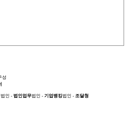
구성
서
적
법인 -
법인업무
법인 -
기업뱅킹
법인 -
조달청