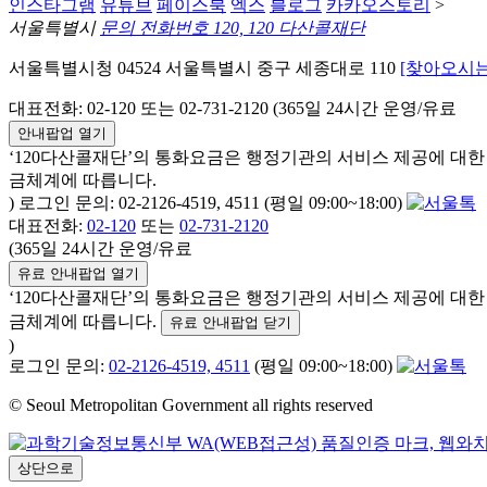
인스타그램
유튜브
페이스북
엑스
블로그
카카오스토리
>
서울특별시
문의 전화번호 120, 120 다산콜재단
서울특별시청 04524 서울특별시 중구 세종대로 110
[찾아오시는
대표전화: 02-120 또는 02-731-2120 (365일 24시간 운영/유료
안내팝업 열기
‘120다산콜재단’의 통화요금은 행정기관의 서비스 제공에 대
금체계에 따릅니다.
) 로그인 문의: 02-2126-4519, 4511 (평일 09:00~18:00)
대표전화:
02-120
또는
02-731-2120
(365일 24시간 운영/유료
유료 안내팝업 열기
‘120다산콜재단’의 통화요금은 행정기관의 서비스 제공에 대
금체계에 따릅니다.
유료 안내팝업 닫기
)
로그인 문의:
02-2126-4519, 4511
(평일 09:00~18:00)
© Seoul Metropolitan Government all rights reserved
상단으로