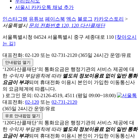
누리집지도
서울시 카카오톡 채널 추가
인스타그램
유튜브
페이스북
엑스
블로그
카카오스토리
>
서울특별시
문의 전화번호 120, 120 다산콜재단
서울특별시청 04524 서울특별시 중구 세종대로 110
[찾아오시
는 길]
대표전화: 02-120 또는 02-731-2120 (365일 24시간 운영/유료
안내팝업 열기
‘120다산콜재단’의 통화요금은 행정기관의 서비스 제공에 대
한
수익자 부담원칙에 따라
별도의 정보이용료 없이 일반 통화
요금이 부과
되며
휴대전화 이용시 본인이 가입한 이동통신사
의 요금체계에 따릅니다.
) 로그인 문의: 02-2126-4519, 4511 (평일 09:00~18:00)
대표전화:
02-120
또는
02-731-2120
(365일 24시간 운영/유료
유료 안내팝업 열기
‘120다산콜재단’의 통화요금은 행정기관의 서비스 제공에 대
한
수익자 부담원칙에 따라
별도의 정보이용료 없이 일반 통화
요금이 부과
되며
휴대전화 이용시 본인이 가입한 이동통신사