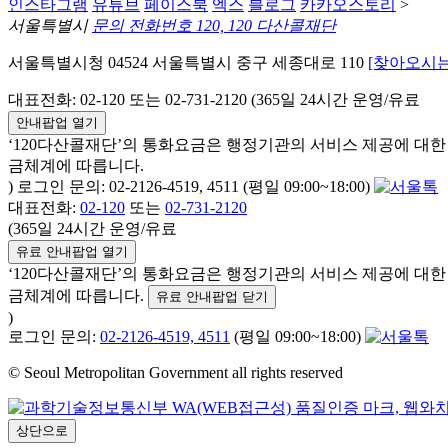
인스타그램
유튜브
페이스북
엑스
블로그
카카오스토리
>
서울특별시
문의 전화번호 120, 120 다산콜재단
서울특별시청 04524 서울특별시 중구 세종대로 110
[찾아오시는
대표전화: 02-120 또는 02-731-2120 (365일 24시간 운영/유료
안내팝업 열기
‘120다산콜재단’의 통화요금은 행정기관의 서비스 제공에 대
금체계에 따릅니다.
) 로그인 문의: 02-2126-4519, 4511 (평일 09:00~18:00)
대표전화:
02-120
또는
02-731-2120
(365일 24시간 운영/유료
유료 안내팝업 열기
‘120다산콜재단’의 통화요금은 행정기관의 서비스 제공에 대
금체계에 따릅니다.
유료 안내팝업 닫기
)
로그인 문의:
02-2126-4519, 4511
(평일 09:00~18:00)
© Seoul Metropolitan Government all rights reserved
상단으로