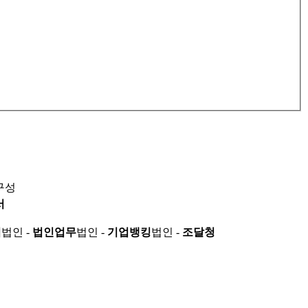
구성
서
적
법인 -
법인업무
법인 -
기업뱅킹
법인 -
조달청