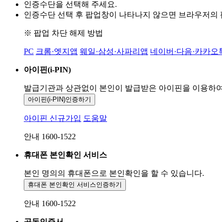
인증수단을 선택해 주세요.
인증수단 선택 후 팝업창이 나타나지 않으면 브라우저의
※ 팝업 차단 해제 방법
PC
크롬·엣지앱
웨일·삼성·사파리앱
네이버·다음·카카오
아이핀(i-PIN)
발급기관과 상관없이 본인이 발급받은
아이핀을 이용하
아이핀(i-PIN)
인증하기
아이핀 신규가입
도움말
안내 1600-1522
휴대폰 본인확인 서비스
본인 명의의 휴대폰으로
본인확인을 할 수 있습니다.
휴대폰 본인확인 서비스
인증하기
안내 1600-1522
공동인증서