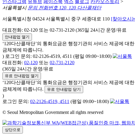
인스타그램
유튜브
페이스북
엑스
블로그
카카오스토리
>
서울특별시
문의 전화번호 120, 120 다산콜재단
서울특별시청 04524 서울특별시 중구 세종대로 110
[찾아오시는
대표전화: 02-120 또는 02-731-2120 (365일 24시간 운영/유료
안내팝업 열기
‘120다산콜재단’의 통화요금은 행정기관의 서비스 제공에 대
금체계에 따릅니다.
) 로그인 문의: 02-2126-4519, 4511 (평일 09:00~18:00)
대표전화:
02-120
또는
02-731-2120
(365일 24시간 운영/유료
유료 안내팝업 열기
‘120다산콜재단’의 통화요금은 행정기관의 서비스 제공에 대
금체계에 따릅니다.
유료 안내팝업 닫기
)
로그인 문의:
02-2126-4519, 4511
(평일 09:00~18:00)
© Seoul Metropolitan Government all rights reserved
상단으로