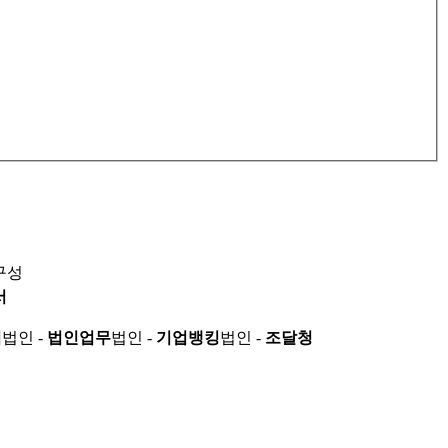
구성
서
적
법인 -
법인업무
법인 -
기업뱅킹
법인 -
조달청