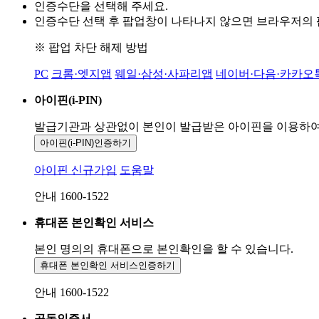
인증수단을 선택해 주세요.
인증수단 선택 후 팝업창이 나타나지 않으면 브라우저의
※ 팝업 차단 해제 방법
PC
크롬·엣지앱
웨일·삼성·사파리앱
네이버·다음·카카오
아이핀(i-PIN)
발급기관과 상관없이 본인이 발급받은
아이핀을 이용하
아이핀(i-PIN)
인증하기
아이핀 신규가입
도움말
안내 1600-1522
휴대폰 본인확인 서비스
본인 명의의 휴대폰으로
본인확인을 할 수 있습니다.
휴대폰 본인확인 서비스
인증하기
안내 1600-1522
공동인증서