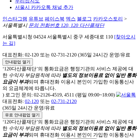
누리집지도
서울시 카카오톡 채널 추가
인스타그램
유튜브
페이스북
엑스
블로그
카카오스토리
>
서울특별시
문의 전화번호 120, 120 다산콜재단
서울특별시청 04524 서울특별시 중구 세종대로 110
[찾아오시
는 길]
대표전화: 02-120 또는 02-731-2120 (365일 24시간 운영/유료
안내팝업 열기
‘120다산콜재단’의 통화요금은 행정기관의 서비스 제공에 대
한
수익자 부담원칙에 따라
별도의 정보이용료 없이 일반 통화
요금이 부과
되며
휴대전화 이용시 본인이 가입한 이동통신사
의 요금체계에 따릅니다.
) 로그인 문의: 02-2126-4519, 4511 (평일 09:00~18:00)
대표전화:
02-120
또는
02-731-2120
(365일 24시간 운영/유료
유료 안내팝업 열기
‘120다산콜재단’의 통화요금은 행정기관의 서비스 제공에 대
한
수익자 부담원칙에 따라
별도의 정보이용료 없이 일반 통화
요금이 부과
되며
휴대전화 이용시 본인이 가입한 이동통신사