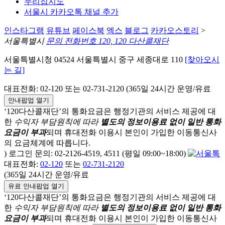
누리집지도
서울시 카카오톡 채널 추가
인스타그램
유튜브
페이스북
엑스
블로그
카카오스토리
>
서울특별시
문의 전화번호 120, 120 다산콜재단
서울특별시청 04524 서울특별시 중구 세종대로 110
[찾아오시
는 길]
대표전화: 02-120 또는 02-731-2120 (365일 24시간 운영/유료
안내팝업 열기
‘120다산콜재단’의 통화요금은 행정기관의 서비스 제공에 대
한
수익자 부담원칙에 따라
별도의 정보이용료 없이 일반 통화
요금이 부과
되며
휴대전화 이용시 본인이 가입한 이동통신사
의 요금체계에 따릅니다.
) 로그인 문의: 02-2126-4519, 4511 (평일 09:00~18:00)
대표전화:
02-120
또는
02-731-2120
(365일 24시간 운영/유료
유료 안내팝업 열기
‘120다산콜재단’의 통화요금은 행정기관의 서비스 제공에 대
한
수익자 부담원칙에 따라
별도의 정보이용료 없이 일반 통화
요금이 부과
되며
휴대전화 이용시 본인이 가입한 이동통신사