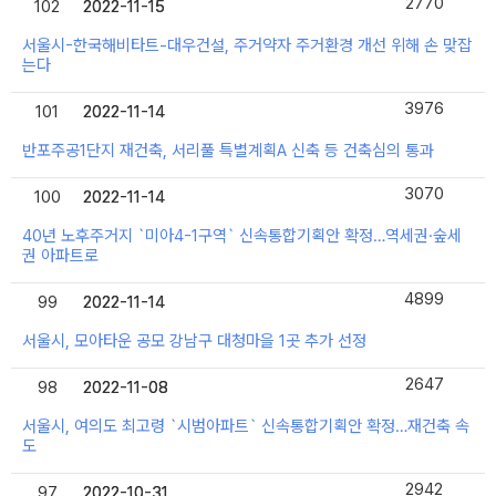
2770
102
2022-11-15
2022-11-15
서울시-한국해비타트-대우건설, 주거약자 주거환경 개선 위해 손 맞잡
는다
3976
101
2022-11-14
2022-11-14
반포주공1단지 재건축, 서리풀 특별계획A 신축 등 건축심의 통과
3070
100
2022-11-14
2022-11-14
40년 노후주거지 `미아4-1구역` 신속통합기획안 확정…역세권·숲세
권 아파트로
4899
99
2022-11-14
2022-11-14
서울시, 모아타운 공모 강남구 대청마을 1곳 추가 선정
2647
98
2022-11-08
2022-11-08
서울시, 여의도 최고령 `시범아파트` 신속통합기획안 확정…재건축 속
도
2942
97
2022-10-31
2022-10-31