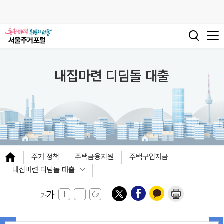
내집마련 디딤돌 대출
주거 정책
주택금융지원
주택구입자금
내집마련 디딤돌 대출