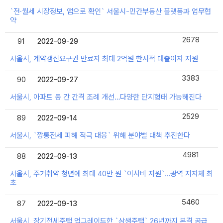
`전·월세 시장정보, 앱으로 확인` 서울시-민간부동산 플랫폼과 업무협
약
2678
91
2022-09-29
2022-09-29
서울시, 계약갱신요구권 만료자 최대 2억원 한시적 대출이자 지원
3383
90
2022-09-27
2022-09-27
서울시, 아파트 동 간 간격 조례 개선…다양한 단지형태 가능해진다
2529
89
2022-09-14
2022-09-14
서울시, `깡통전세 피해 적극 대응` 위해 분야별 대책 추진한다
4981
88
2022-09-13
2022-09-13
서울시, 주거취약 청년에 최대 40만 원 `이사비 지원`…광역 지자체 최
초
5460
87
2022-09-13
2022-09-13
서울시, 장기전세주택 업그레이드한 `상생주택` 26년까지 본격 공급