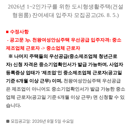
2026년 1~2인가구를 위한 도시형생활주택(건설
형원룸) 잔여세대 입주자 모집공고(26. 8. 5.)
■ 수정사항
- 공고문 3p. 천왕여성안심주택 우선공급 입주자격: 중소
제조업체 근로자 -> 중소업체 근로자
※ 나머지 주택들의 우선공급(중소제조업체 청년근로
자) 신청 자격은 중소기업확인서가 발급 가능하며, 사업자
등록증상 업태가 '제조업'인 중소제조업체 근로자(공고일
기준 6개월 이상 근무) 이며,
천
왕
여
성
안
심
주
택
우
선
공
급
은
제
조
업
이
아
니
어
도
중소기업확
인서가 발급 가능한
중
소
업
체
근
로
자(공고일 기준 6개월 이상 근무)
면
신
청
할
수
있
습
니
다
.
■ 모집공고일: 2026년 8월 5일 수요일