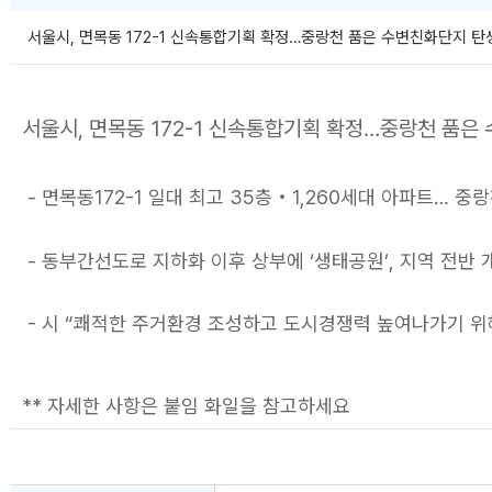
서울시, 면목동 172-1 신속통합기획 확정…중랑천 품은 수변친화단지 탄생.pd
서울시, 면목동 172-1 신속통합기획 확정…중랑천 품은
- 면목동172-1 일대 최고 35층‧1,260세대 아파트… 
- 동부간선도로 지하화 이후 상부에 ‘생태공원’, 지역 전반
- 시 “쾌적한 주거환경 조성하고 도시경쟁력 높여나가기 
** 자세한 사항은 붙임 화일을 참고하세요