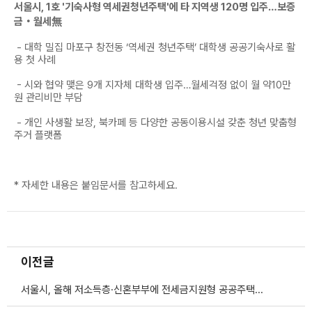
서울시, 1호 '기숙사형 역세권청년주택'에 타 지역생 120명 입주…보증
금‧월세無
- 대학 밀집 마포구 창전동 ‘역세권 청년주택’ 대학생 공공기숙사로 활
용 첫 사례
- 시와 협약 맺은 9개 지자체 대학생 입주…월세걱정 없이 월 약10만
원 관리비만 부담
- 개인 사생활 보장, 북카페 등 다양한 공동이용시설 갖춘 청년 맞춤형
주거 플랫폼
* 자세한 내용은 붙임문서를 참고하세요.
이전글
서울시, 올해 저소득층·신혼부부에 전세금지원형 공공주택 2,800호…신청접수