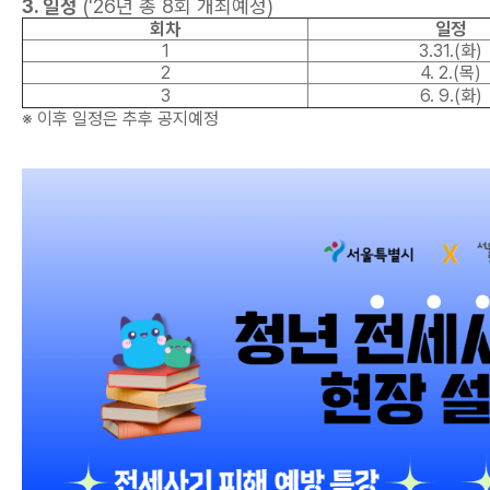
3. 일정
('26년 총 8회 개최예정)
회차
일정
1
3.31.(화)
2
4. 2.(목)
3
6. 9.(화)
※ 이후 일정은 추후 공지예정