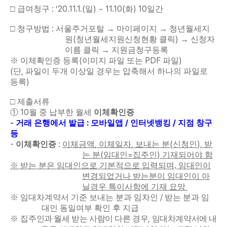
: ’20.11.1.(
) ~ 11.10(
) 10
□
급여청구
일
화
일간
:
□
청구방법
서울주거포털
→
마이페이지
→
청년월세지
(
)
원
청년월세지원신청현황 클릭
→
신청자
이름 클릭
→
지원금청구등록
(
PDF
)
※
이체확인증 등록
이미지 파일 또는
파일
(
,
단
파일이 두개 이상일 경우는 압축해서 하나의 파일로
)
등록
□
제출서류
10
①
월 중 납부한 월세
이체확인증
-
:
/
/
거래 은행에서 발급
모바일앱
인터넷뱅킹
지점 창구
등
-
:
,
,
(
),
이체확인증
이체금액
이체일자
보내는 분
신청인
받
(
=
)
는 분
임대인
집주인
기재되어야 함
※ 받는 분은 임대인으로 기본적으로 입력되며, 임대인이
변경되었거나 받는분이 임대인이 아
닐경우 특이사항에 기재 요망
/
※
임대차계약서 기준 보내는 분과 임차인
받는 분과 임
대인 동일여부 확인 후 지급
,
※
집주인과 월세 받는 사람이 다른 경우
임대차계약서에 내