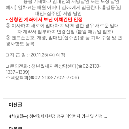
용을 기재하고 임대인의 서명날인 또는 도장 날인
)
.
(
예시
임차료는 매월 어머니 김
○○
에게 입금한다
홍길동
임
=
)
대인
집주인
서명 날인
-
신청인 계좌에서 보낸 이체건만 인정
②
이사하여 새로이 임대차 계약 체결한 경우 새로운 임대
(
)
차 계약서 첨부하여 변경신청
붙임 매뉴얼 참조
,
,
(
)
③
핸드폰번호
개명
임대인
집주인
명 등 기타 수정 및 변
경사항도 등록
: ’20.11.25(
)
□
지 급 일
수
예정
:
(
02-2133-
□
문의전화
청년월세지원상담센터
☎
1337~1339)
(
02
2133-7702~7706)
주택정책과
☎
–
이전글
4차(9월분) 청년월세지원금 청구 미입력자 명부 및 신청 안내(긴급)