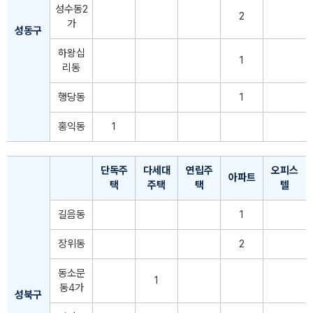
성수동2
2
가
성동구
하왕십
1
리동
행당동
1
홍익동
1
단독주
다세대
연립주
오피스
아파트
택
주택
택
텔
길음동
1
장위동
2
동소문
1
동4가
성북구