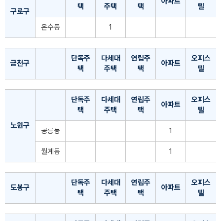
아파트
택
주택
택
텔
구로구
온수동
1
단독주
다세대
연립주
오피스
금천구
아파트
택
주택
택
텔
단독주
다세대
연립주
오피스
아파트
택
주택
택
텔
노원구
공릉동
1
월계동
1
단독주
다세대
연립주
오피스
도봉구
아파트
택
주택
택
텔