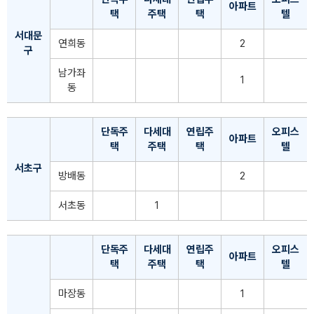
아파트
택
주택
택
텔
서대문
연희동
2
구
남가좌
1
동
단독주
다세대
연립주
오피스
아파트
택
주택
택
텔
서초구
방배동
2
서초동
1
단독주
다세대
연립주
오피스
아파트
택
주택
택
텔
마장동
1