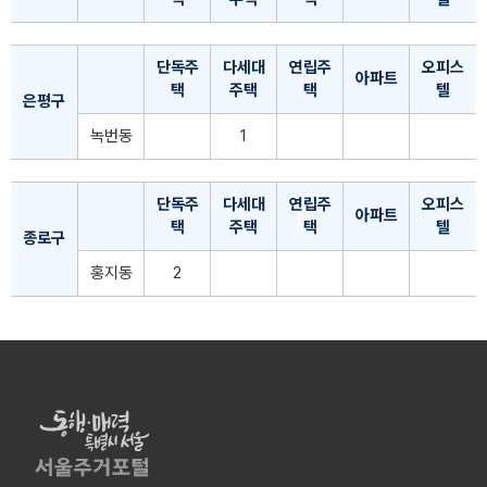
단독주
다세대
연립주
오피스
아파트
택
주택
택
텔
은평구
녹번동
1
단독주
다세대
연립주
오피스
아파트
택
주택
택
텔
종로구
홍지동
2