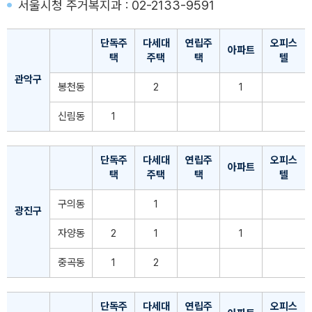
서울시청 주거복지과 : 02-2133-9591
단독주
다세대
연립주
오피스
아파트
택
주택
택
텔
관악구
봉천동
2
1
신림동
1
단독주
다세대
연립주
오피스
아파트
택
주택
택
텔
구의동
1
광진구
자양동
2
1
1
중곡동
1
2
단독주
다세대
연립주
오피스