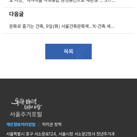
오 시장, "백사마을 사회통합 상징공간으로 재탄생"… 3178세대 차질없이 공급
다음글
문화로 즐기는 건축, 9일(화) 서울건축문화제…'K-건축 세계화' 시동건다
목록
개인정보처리방침
저작권 정책
서울특별시 중구 서소문로124, 서울시청 서소문2청사 청년주거과