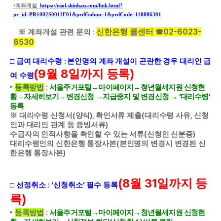
‣
계좌개설
https://nsol.shinhan.com/link.html?
pr_id=PR1002S0011F01&prdGubun=1&prdCode=110006301
02-6023-
:
신한은행 콜센터
☎
※
계좌개설 관련 문의
8530
:
□
급여 대리수령
본인명의 계좌 개설이 곤란한 경우 대리인 급
(9
8
)
월
일까지 등록
여 수령
:
‣
등록방법
서울주거포털
→
마이페이지
→
청년월세지원 신청현
‘
’
황
→
자세히보기
→
변경신청
→
지급중지 및 변경신청
→
대리수령
등록
(
),
(
,
※
대리수령 신청서
양식
확인서류 제출
대리수령 사유
신청
)
인과 대리인 관계 등 증빙서류
(
)
수급자의 인적사항을 확인할 수 있는 서류
신청인 신분증
(
대리수령인의 신한은행 통장사본
본인명의 변경시 변경된 신
)
한은행 통장사본
(8
31
월
일까지 등
: ‘
’
□
선정취소
신청취소
필수 등록
)
록
:
‣
등록방법
서울주거포털
→
마이페이지
→
청년월세지원 신청현