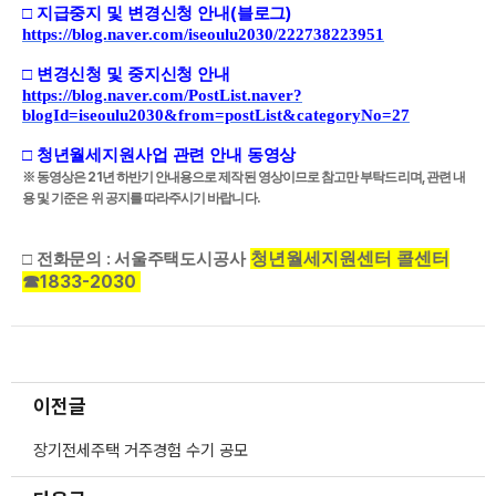
(
)
□
지급중지 및 변경신청 안내
블로그
https://blog.naver.com/iseoulu2030/222738223951
□
변경신청 및 중지신청 안내
https://blog.naver.com/PostList.naver?
blogId=iseoulu2030&from=postList&categoryNo=27
□
청년월세지원사업 관련 안내 동영상
※
동영상은
21
년 하반기 안내용으로 제작된 영상이므로 참고만 부탁드리며
,
관련 내
용 및 기준은 위 공지를 따라주시기 바랍니다
.
:
청년월세지원센터 콜센터
□
전화문의
서울주택도시공사
1833-2030
☎
이전글
장기전세주택 거주경험 수기 공모