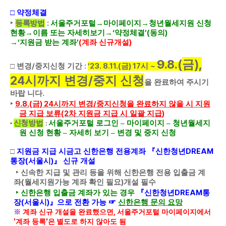
□
약정체결
:
‣
등록방법
서울주거포털
→
마이페이지
→
청년월세지원 신청
‘
’(
)
현황
→
이름 또는 자세히보기
→
약정체결
동의
‘
’
(
)
→
지원금 받는 계좌
계좌 신규개설
9.8.(
),
금
/
:
’23. 8.11.(
) 17
~
□
변경
중지신청 기간
금
시
24
/
시까지 변경
중지 신청
을 완료하여 주시기
.
바랍 니다
9.8.(
) 24
/
‣
금
시까지 변경
중지신청을 완료하지 않을 시 지원
(2
)
금 지급 보류
차 지원금 지급 시 일괄 지급
신청방법
서울주거포털 로그인
–
마이페이지
–
청년월세지
‣
:
원 신청 현황
–
자세히 보기
–
변경 및 중지 신청
DREAM
□
지원금 지급 시금고 신한은행 전용계좌
『
신한청년
(
)
통장
서울시
』
신규 개설
‣
신속한 지급 및 관리 등을 위해 신한은행 전용 입출금 계
(
)
좌
월세지원가능 계좌 확인 필요
개설 필수
DREAM
‣
신한은행 입출금 계좌가 있는 경우
『
신한청년
통
(
)
장
서울시
』
으로 전환 가능
☞
신한은행 문의 요망
,
※
계좌 신규 개설을 완료했으면
서울주거포털 마이페이지에서
'
'
계좌 등록
은
별도로 하지 않아도 됨