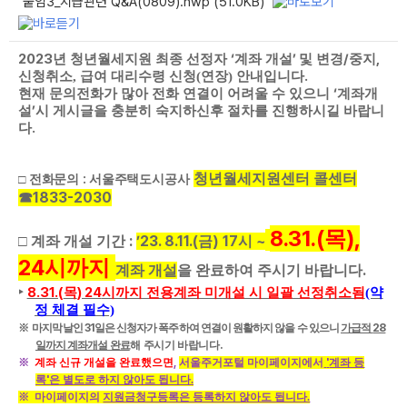
붙임3_지급관련 Q&A(0809).hwp (51.0KB)
2023
‘
’
/
,
년 청년월세지원 최종 선정자
계좌 개설
및 변경
중지
.
신청취소, 급여 대리수령 신청(연장) 안내입니다
‘
현재 문의전화가 많아 전화 연결이 어려울 수 있으니
계좌개
’
설
시 게시글을 충분히 숙지하신후 절차를 진행하시길 바랍니
.
다
청년월세지원센터 콜센터
:
□
전화문의
서울주택도시공사
1833-2030
☎
8.31.(
),
목
:
’23. 8.11.(
) 17
~
□ 계좌
개설 기간
금
시
24
시까지
.
계좌 개설
을 완료하여 주시기 바랍니다
8.31.(
) 24
‣
목
시까지 전용계좌 미개설 시 일괄 선정취소됨
(약
정 체결 필수)
※
마
지막날인
31
일은 신청자가 폭주하여 연결이 원활하지 않을 수 있으니
가급적
28
일까지 계좌개설 완료
해
주시기 바랍니다
.
※
계좌 신규 개설을 완료했으면
,
서울주거포털 마이페이지에서
'
계좌 등
록
'
은
별도로 하지 않아도 됩니다.
※ 마이페이지의
지원금청구등록은 등록하지 않아도 됩니다.