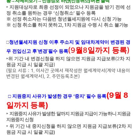
(
)
황
→
자세히보기
→
신청정보 하단
신청취소
버튼 클릭
‣
지원대상자로 최종 선정이 되었으나 지원금을 받기 전에 선
‘
’
정 취소를 원하는 경우
신청취소
필수 등록
※
선정 취소자는 다음번 청년월세지원에 다시 신청 가능
, 1
※
신청 취소를 하지 못하고
차 지원금 수령 시 취소 불가능
□
청년월세지원 신청 이후 주소지 및 임대차계약이 변경된 경
월
일까지 등록
(9
8
)
우 전입신고 후
‘
변경
’
필수 등록
‣
위 기간 내 변경신청을 하지 않으면 지원금 지급보류
(2
차 지
원금 지급 시 일괄 지급
)
(
필요 서류
: 1.
이사간 곳에서 재작성한 월세계약서
(
계약 내용이
변경된 월세계약서
), 2.
주민등록초본
)
(9
8
월
‘
’
□
지원중지 사유가 발생한 경우
중지
필수 등록
)
일까지 등록
‣
지원중지 사유가 발생한 달까지 지원금 지급이 가능하니 지원금
지원중지 신청
(2
‣
위 기간 내 중지신청을 하지 않으면 지원금 지급보류
차 지
)
원금 지급 시 일괄 지급